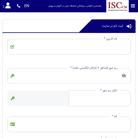
EN
هشتمین كنفرانس بين‌المللي تحقیقات نوین در آموزش و پرورش 
ثبت نام در سایت
نام کاربری *
رمز عبور (حداقل 6 کاراکتر انگلیسی باشد) *
تکرار رمز عبور *
نام *