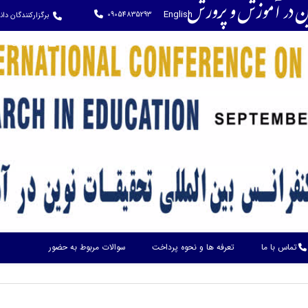
وین در آموزش و پرورش
English
09054835293
برگزارکنندگان دا
ورود کاربران
تماس با ما
تعرفه ها و نحوه پرداخت
سوالات مربوط به حضور