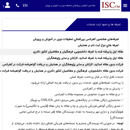
EN
هشتمین كنفرانس بين‌المللي تحقیقات نوین در آموزش و پرورش 
تعرفه ها و نحوه ثبت خدمات
تعرفه‌های
هشتمین كنفرانس بين‌المللي تحقیقات نوین در آموزش و پرورش
تعرفه هاي نوع ثبت نام در همایش
مقاله اول پذیرفته شده با تعرفه دانشجویی، فرهنگیان و متقاضیان کنکور دکتری
مقاله اول پذیرفته شده با تعرفه اساتید، کارکنان و سایر پژوهشگران
شرکت بدون مقاله اساتید، کارکنان و سایر پژوهشگران در همایش و دریافت گواهینامه شرکت در کنفرانس
شرکت بدون مقاله دانشجویان، فرهنگیان و متقاضیان کنکور دکتری در همایش و دریافت گواهینامه شرکت د
خدمات قابل ارائه در قبال پرداخت تعرفه اصلی
با پرداخت تعرفه‌های فوق، خدمات زیر بدون دریافت هزینه اضافی ارائه می‌شود:
✅ پذیرش و چاپ مقاله در کنفرانس
✅ درج مقاله به صورت تمام‌متن در مجموعه مقالات کنفرانس
✅ نمایه‌سازی رایگان مقالات در پایگاه‌های علمی مرجع دانش CIVILICA و نورمگز
✅ صدور رایگان گواهی فیزیکی پذیرش و چاپ مقاله به زبان مقاله (فارسی یا انگلیسی) به صورت
هولوگرام‌دار و دارای مهر برجسته به تعداد نویسندگان مقاله (هر نسخه با درج اسامی تمامی
نویسندگان)
توجه
:
در صورتی که نویسندگان محترم به نسخه‌های فیزیکی اضافی نیاز داشته باشند، می‌توانند از
طریق بخش «خدمات ویژه» تعداد مورد نیاز را ثبت نموده و تعرفه مربوطه را پرداخت نمایند.