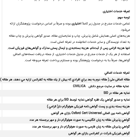
تعرفه خدمات اختیاری
توجه مهم
:
تمامی خدمات مندرج در جدول زیر کاملاً
اختیاری
بوده و صرفاً بر اساس درخواست پژوهشگران ارائه
می‌شود.
هزینه‌های اصلی همایش شامل پذیرش، چاپ و نمایه‌سازی مقاله، صدور گواهی پذیرش و چاپ مقاله
به تعداد نویسندگان و سایر خدمات اعلام‌شده در تعرفه اصلی است.
تنها هزینه الزامی پس از ثبت‌نام، هزینه بسته‌بندی و ارسال پستی مدارک و گواهی‌های فیزیکی است
.
استفاده از هر یک از خدمات مندرج در جدول خدمات اختیاری، از جمله دریافت نسخه‌های اضافی
گواهی‌ها، صرفاً بنا به درخواست پژوهشگر بوده و مستلزم پرداخت تعرفه مربوطه است.
تعرفه خدمات اضافي
مقاله اضافی ملی
( مقاله دوم به بعد براي افرادي كه بيش از يك مقاله به كنفرانس ارايه مي دهند، هر مقاله )
نمایه مقاله در سایت مرجع دانش
CIVILICA
نمایه هر مقاله در
SID
نمايه و صدور گواهي یک فقره گواهی نمايه
توسط
SID
برای هر مقاله
هزینه بسته بندی و پست گواهی نامه فیزیکی هولوگرام دار( الزامي )
گواهی نامه بین المللی
Oxford Cert Universal
بازای هر گواهی
گواهي پذیرش مقاله به زبان انگلیسی به صورت هولوگرام دار و مهر برجسته هر عدد
گواهي پذیرش مقاله
به زبان فارسی
به صورت هولوگرام دار و مهر برجسته هر عدد
گواهی فیزیکی شرکت در کنفرانس بازای هر گواهی